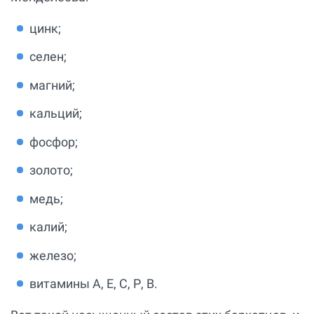
цинк;
селен;
магний;
кальций;
фосфор;
золото;
медь;
калий;
железо;
витамины А, Е, С, Р, В.