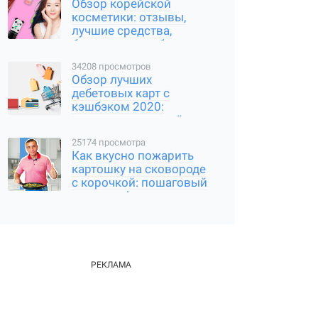
Обзор корейской
косметики: отзывы,
лучшие средства,
бренды, как выбрать
34208 просмотров
Обзор лучших
дебетовых карт с
кэшбэком 2020:
сравнение условий и
выгоды
25174 просмотра
Как вкусно пожарить
картошку на сковороде
с корочкой: пошаговый
рецепт с фото и видео