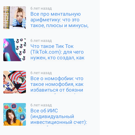
6 лет назад
Все про ментальную
арифметику: что это
такое, плюсы и минусы,
что она дает
6 лет назад
Что такое Тик Ток
(TikTok.com): для чего
нужен, кто создал, как
зарегистрироваться
6 лет назад
Все о номофобии: что
такое номофобия, как
избавиться от боязни
остаться без телефона
6 лет назад
Все об ИИС
(индивидуальный
инвестиционный счет):
как работает, плюсы и
минусы