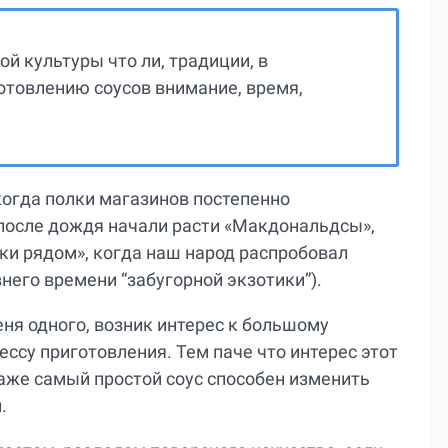
ой культуры что ли, традиции, в
отовлению соусов внимание, время,
когда полки магазинов постепенно
 после дождя начали расти «Макдональдсы»,
чки рядом», когда наш народ распробовал
него времени “забугорной экзотики”).
еня одного, возник интерес к большому
ессу приготовления. Тем паче что интерес этот
даже самый простой соус способен изменить
.