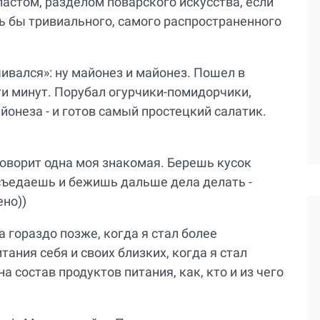
астом, разделом поварского искусства, если
сь бы тривиального, самого распространенного
чивался»: ну майонез и майонез. Пошел в
ти минут. Порубал огурчики-помидорчики,
йонеза - и готов самый простецкий салатик.
 говорит одна моя знакомая. Берешь кусок
съедаешь и бежишь дальше дела делать -
ено))
 гораздо позже, когда я стал более
ания себя и своих близких, когда я стал
 состав продуктов питания, как, кто и из чего