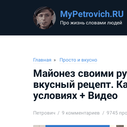
MyPetrovich.RU
Про жизнь словами людей
Главная
Просто и вкусно
Майонез своими ру
вкусный рецепт. К
условиях + Видео
Петрович
9
комментариев
9745 пр