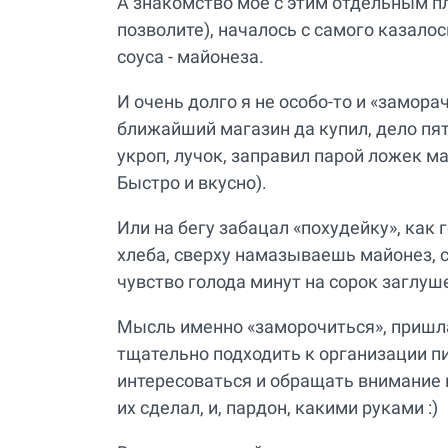
А знакомство мое с этим отдельным пл
позволите), началось с самого казало
соуса - майонеза.
И очень долго я не особо-то и «замора
ближайший магазин да купил, дело пя
укроп, лучок, заправил парой ложек ма
Быстро и вкусно).
Или на бегу забацал «похудейку», как
хлеба, сверху намазываешь майонез, 
чувство голода минут на сорок заглуш
Мысль именно «заморочиться», пришла
тщательно подходить к организации пит
интересоваться и обращать внимание на
их сделал, и, пардон, какими руками :)